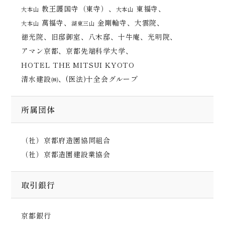
教王護国寺（東寺）、
東福寺、
大本山
大本山
萬福寺、
金剛輪寺、大雲院、
大本山
湖東三山
徳光院、旧邸御室、八木邸、十牛庵、光明院、
アマン京都、京都先端科学大学、
HOTEL THE MITSUI KYOTO
清水建設㈱、(医法)十全会グループ
所属団体
（社）京都府造園協同組合
（社）京都造園建設業協会
取引銀行
京都銀行