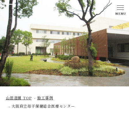
ター
MENU
山田造園 TOP
施工事例
大阪府立母子保健総合医療センター