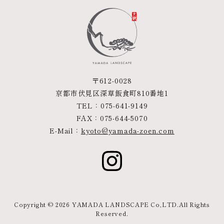
〒612-0028
京都市伏見区深草飯食町810番地1
TEL：
075-641-9149
FAX：075-644-5070
E-Mail：
kyoto@yamada-zoen.com
Copyright ©
2026 YAMADA LANDSCAPE Co,LTD.All Rights
Reserved.