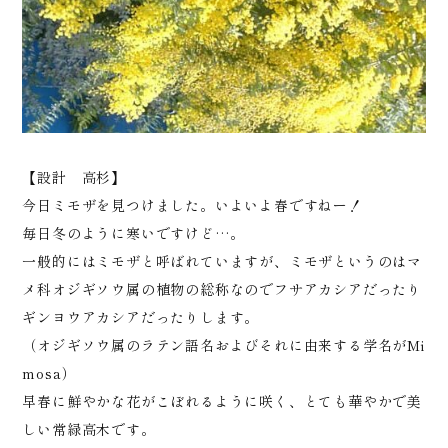
【設計 高杉】
今日ミモザを見つけました。いよいよ春ですねー！
毎日冬のように寒いですけど…。
一般的にはミモザと呼ばれていますが、ミモザというのはマ
メ科オジギソウ属の植物の総称なのでフサアカシアだったり
ギンヨウアカシアだったりします。
（オジギソウ属のラテン語名およびそれに由来する学名がMi
mosa）
早春に鮮やかな花がこぼれるように咲く、とても華やかで美
しい常緑高木です。