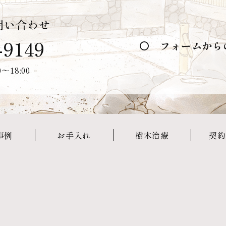
問い合わせ
-9149
フォームから
〜18:00
事例
お手入れ
樹木治療
契約