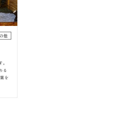
の他
す。
める
紅葉を