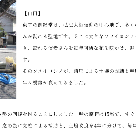
【山田】
東寺の御影堂は、弘法大師信仰の中心地で、多く
んが訪れる聖地です。そこに大きなソメイヨシノ
り、訪れる信者さんを毎年可憐な花を咲かせ、迎
す。
そのソメイヨシノが、踏圧による土壌の固結と幹
年々樹勢が衰えてきました。
樹勢の回復を図ることにしました。幹の腐朽は15％で、すぐ
念の為に支柱による補助と、土壌改良を4年に分けて、毎年