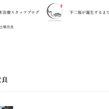
木治療
スタッフブログ
不二桜が誕生するま
土壌改良
改良